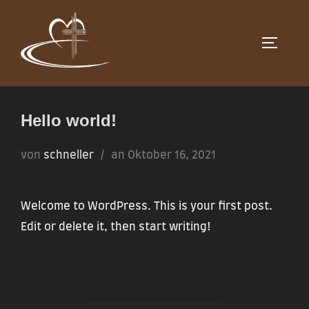
Zum
Inhalt
SEITEN
springen
Hello world!
Veröffentlicht
von
schneller
an
Oktober 16, 2021
am
Welcome to WordPress. This is your first post.
Edit or delete it, then start writing!